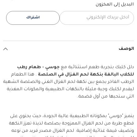
لحم
لحم
البديل إلى المخزون
الغزال
الغزال
في
في
الصلصة
الصلصة
اشتراك
415
415
جم
جم
الوصف
دلل كلبك بتجربة طعم استثنائية مع
جوسي - طعام رطب
للكلاب البالغة بنكهة لحم الغزال في الصلصة
. هذا الطعام
الرطب الفاخر يجمع بين نكهة لحم الغزال الغني والصلصة الشهية
ليقدم لكلبك وجبة مليئة بالنكهات الطبيعية والمكونات المغذية
التي ستحبها من أول قضمة.
يتميز "جوسي" بمكوناته الطبيعية عالية الجودة، حيث يحتوي على
قطع طرية من لحم الغزال الممزوجة بصلصة لذيذة تعزز النكهة
وتضيف قيمة غذائية إضافية. لحم الغزال مصدر فريد من نوعه