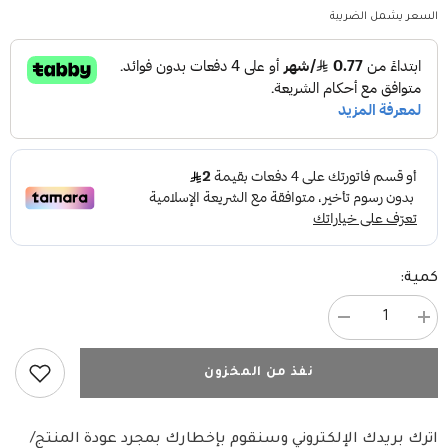
السعر يشمل الضريبة
كمية:
زيادة
تقليل
الكمية
الكمية
ل
ل
جوسي
جوسي
نفذ من المخزون
طعام
طعام
رطب
رطب
للكلاب
للكلاب
البالغة
البالغة
اترك بريدك الإلكتروني وسنقوم بإخطارك بمجرد عودة المنتج/
بنكهة
بنكهة