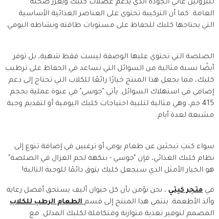
للبروتين عالي الجودة الذي يدعم عضلات كلبك ويعزز صحته
العامة. كما أن التركيبة تحتوي على العناصر الغذائية الأساسية
التي يحتاجها كلبك للحفاظ على مستويات طاقته ونشاطه اليومي.
الصلصة التي تحتوي عليها الوصفة ليست فقط شهية، بل توفر
أيضًا نسبة مثالية من السوائل التي تساعد في الحفاظ على ترطيب
كلبك، مما يجعل هذا المنتج خيارًا رائعًا للكلاب التي تحتاج إلى دعم
إضافي في استهلاك السوائل. يأتي "جوسي" في عبوة عملية بحجم
415 جم، وهي مثالية لتلبية احتياجات كلبك اليومية أو لتقديم وجبة
مشبعة لعدة أيام.
سواء كنتِ تبحثين عن طعام يومي أو ترغبين في إضافة تنوع إلى
نظام كلبك الغذائي، فإن "جوسي - بنكهة لحم الغزال في الصلصة"
هو الخيار الأمثل الذي سيجعل كلبك يتوق دائمًا للوجبة التالية!
في
متجر كيتي
، نحن نؤمن بأن كل حيوان أليف يستحق أفضل رعاية
وألذ الأطعمة. ينتمي هذا المنتج إلى قسم
الطعام الرطب للكلاب
المصمم لتوفير تغذية متوازنة ومتكاملة لكلبك المدلل. مع