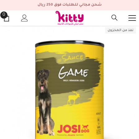
انتقل إلى المحتوى
شحن مجاني للطلبات فوق 250 ريال
0
0
من
نفذ من المخزون