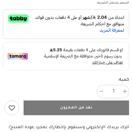
السعر يشمل الضريبة
كمية:
زيادة
تقليل
الكمية
الكمية
ل
ل
زولكس
زولكس
نفذ من المخزون
عظام
عظام
صغيرة
صغيرة
21
21
سم
سم
اترك بريدك الإلكتروني وسنقوم بإخطارك بمجرد عودة المنتج/
مكافأت
مكافأت