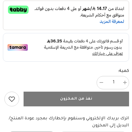
كمية:
زيادة
تقليل
الكمية
الكمية
ل
ل
زولكس
زولكس
نفذ من المخزون
ناومي
ناومي
سرير
سرير
مع
مع
غطاء
غطاء
اترك بريدك الإلكتروني وسنقوم بإخطارك بمجرد عودة المنتج/
زهري
زهري
البديل إلى المخزون