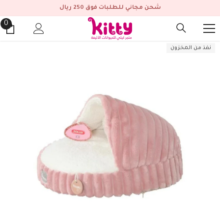
انتقل إلى المحتوى
شحن مجاني للطلبات فوق 250 ريال
0
0
من
نفذ من المخزون